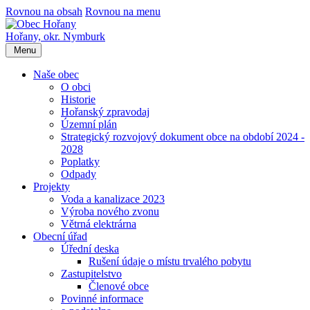
Rovnou na obsah
Rovnou na menu
Hořany,
okr. Nymburk
Menu
Naše obec
O obci
Historie
Hořanský zpravodaj
Územní plán
Strategický rozvojový dokument obce na období 2024 -
2028
Poplatky
Odpady
Projekty
Voda a kanalizace 2023
Výroba nového zvonu
Větrná elektrárna
Obecní úřad
Úřední deska
Rušení údaje o místu trvalého pobytu
Zastupitelstvo
Členové obce
Povinné informace