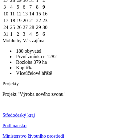
27
28
29
30
31
1
2
3
4
5
6
7
8
9
10
11
12
13
14
15
16
17
18
19
20
21
22
23
24
25
26
27
28
29
30
31
1
2
3
4
5
6
Mohlo by Vás zajímat
180 obyvatel
První zmínka r. 1282
Rozloha 379 ha
Kaplička
Víceúčelové hřiště
Projekty
Projekt "Výroba nového zvonu"
Středočeský kraj
Podlipansko
Ministerstvo životního prostředí