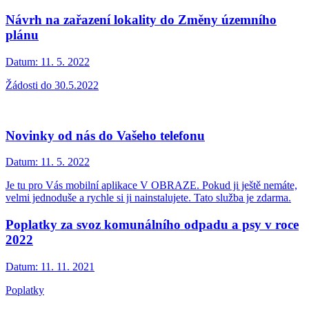
Návrh na zařazení lokality do Změny územního
plánu
Datum:
11. 5. 2022
Žádosti do 30.5.2022
Novinky od nás do Vašeho telefonu
Datum:
11. 5. 2022
Je tu pro Vás mobilní aplikace V OBRAZE. Pokud ji ještě nemáte,
velmi jednoduše a rychle si ji nainstalujete. Tato služba je zdarma.
Poplatky za svoz komunálního odpadu a psy v roce
2022
Datum:
11. 11. 2021
Poplatky