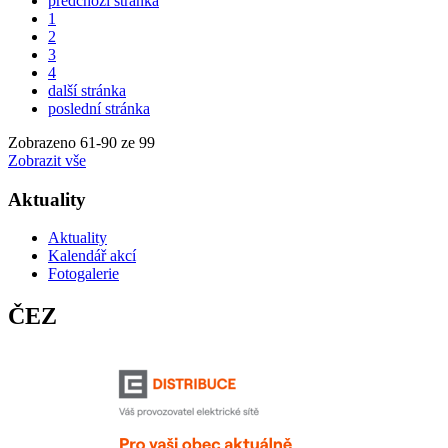
předchozí stránka
1
2
3
4
další stránka
poslední stránka
Zobrazeno
61
-
90
ze 99
Zobrazit vše
Aktuality
Aktuality
Kalendář akcí
Fotogalerie
ČEZ