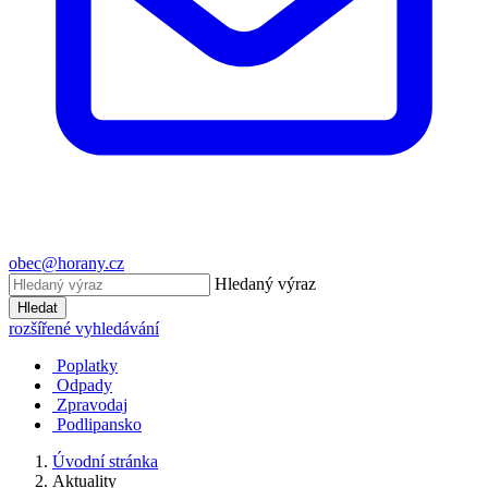
obec@horany.cz
Hledaný výraz
Hledat
rozšířené vyhledávání
Poplatky
Odpady
Zpravodaj
Podlipansko
Úvodní stránka
Aktuality