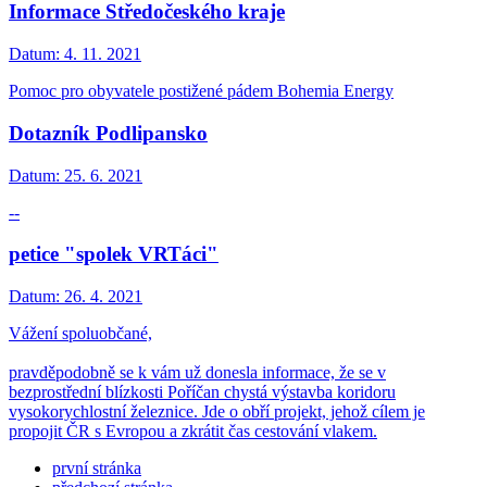
Informace Středočeského kraje
Datum:
4. 11. 2021
Pomoc pro obyvatele postižené pádem Bohemia Energy
Dotazník Podlipansko
Datum:
25. 6. 2021
--
petice "spolek VRTáci"
Datum:
26. 4. 2021
Vážení spoluobčané,
pravděpodobně se k vám už donesla informace, že se v
bezprostřední blízkosti Poříčan chystá výstavba koridoru
vysokorychlostní železnice. Jde o obří projekt, jehož cílem je
propojit ČR s Evropou a zkrátit čas cestování vlakem.
první stránka