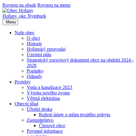
Rovnou na obsah
Rovnou na menu
Hořany,
okr. Nymburk
Menu
Naše obec
O obci
Historie
Hořanský zpravodaj
Územní plán
Strategický rozvojový dokument obce na období 2024 -
2028
Poplatky
Odpady
Projekty
Voda a kanalizace 2023
Výroba nového zvonu
Větrná elektrárna
Obecní úřad
Úřední deska
Rušení údaje o místu trvalého pobytu
Zastupitelstvo
Členové obce
Povinné informace