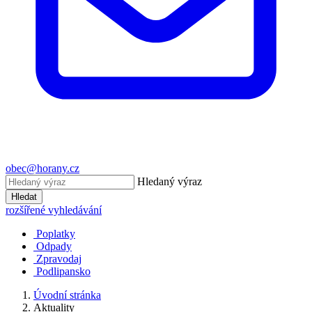
obec@horany.cz
Hledaný výraz
Hledat
rozšířené vyhledávání
Poplatky
Odpady
Zpravodaj
Podlipansko
Úvodní stránka
Aktuality