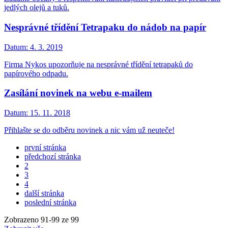
jedlých olejů a tuků.
Nesprávné třídění Tetrapaku do nádob na papír
Datum:
4. 3. 2019
Firma Nykos upozorňuje na nesprávné třídění tetrapaků do
papírového odpadu.
Zasílání novinek na webu e-mailem
Datum:
15. 11. 2018
Přihlašte se do odběru novinek a nic vám už neuteče!
první stránka
předchozí stránka
2
3
4
další stránka
poslední stránka
Zobrazeno
91
-
99
ze 99