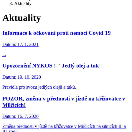
Aktuality
Aktuality
Informace k očkování proti nemoci Covid 19
Datum:
17. 1. 2021
...
Upozornění NYKOS ! " Jedlý olej a tuk"
Datum:
19. 10. 2020
Pravidla pro svozu jedlých olejů a tuků.
POZOR, změna v přednosti v jízdě na křižovatce v
Milčicích!
Datum:
16. 7. 2020
Změna přednosti v jízdě na křižovatce v Milčicích na silnicích II. a
III. třídy.