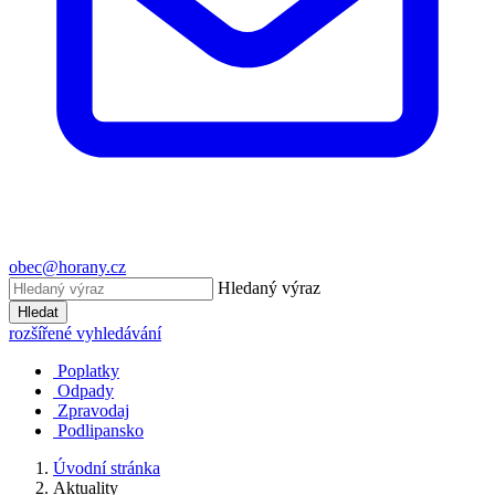
obec@horany.cz
Hledaný výraz
Hledat
rozšířené vyhledávání
Poplatky
Odpady
Zpravodaj
Podlipansko
Úvodní stránka
Aktuality