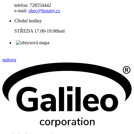
telefon: 728554442
e-mail:
obec@horany.cz
Úřední hodiny
STŘEDA 17.00-19.00hod
nahoru