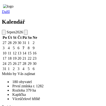
Další
Kalendář
Srpen
2026
Po
Út
St
Čt
Pá
So
Ne
27
28
29
30
31
1
2
3
4
5
6
7
8
9
10
11
12
13
14
15
16
17
18
19
20
21
22
23
24
25
26
27
28
29
30
31
1
2
3
4
5
6
Mohlo by Vás zajímat
180 obyvatel
První zmínka r. 1282
Rozloha 379 ha
Kaplička
Víceúčelové hřiště