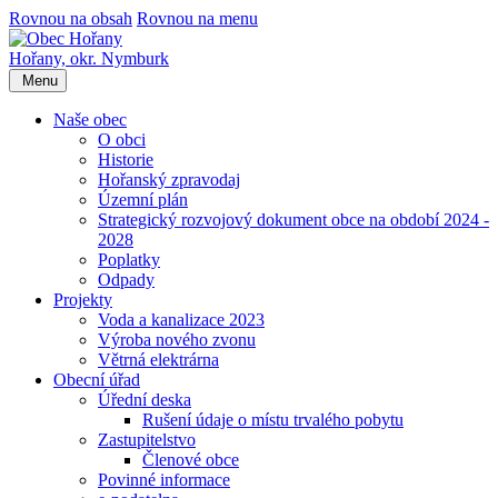
Rovnou na obsah
Rovnou na menu
Hořany,
okr. Nymburk
Menu
Naše obec
O obci
Historie
Hořanský zpravodaj
Územní plán
Strategický rozvojový dokument obce na období 2024 -
2028
Poplatky
Odpady
Projekty
Voda a kanalizace 2023
Výroba nového zvonu
Větrná elektrárna
Obecní úřad
Úřední deska
Rušení údaje o místu trvalého pobytu
Zastupitelstvo
Členové obce
Povinné informace