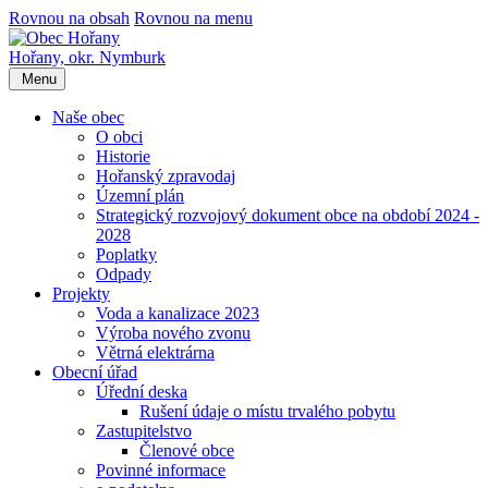
Rovnou na obsah
Rovnou na menu
Hořany,
okr. Nymburk
Menu
Naše obec
O obci
Historie
Hořanský zpravodaj
Územní plán
Strategický rozvojový dokument obce na období 2024 -
2028
Poplatky
Odpady
Projekty
Voda a kanalizace 2023
Výroba nového zvonu
Větrná elektrárna
Obecní úřad
Úřední deska
Rušení údaje o místu trvalého pobytu
Zastupitelstvo
Členové obce
Povinné informace