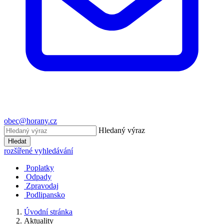
obec@horany.cz
Hledaný výraz
Hledat
rozšířené vyhledávání
Poplatky
Odpady
Zpravodaj
Podlipansko
Úvodní stránka
Aktuality