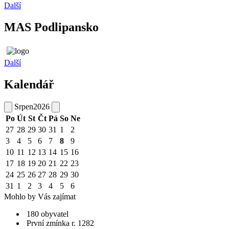
Další
MAS Podlipansko
Další
Kalendář
Srpen
2026
Po
Út
St
Čt
Pá
So
Ne
27
28
29
30
31
1
2
3
4
5
6
7
8
9
10
11
12
13
14
15
16
17
18
19
20
21
22
23
24
25
26
27
28
29
30
31
1
2
3
4
5
6
Mohlo by Vás zajímat
180 obyvatel
První zmínka r. 1282