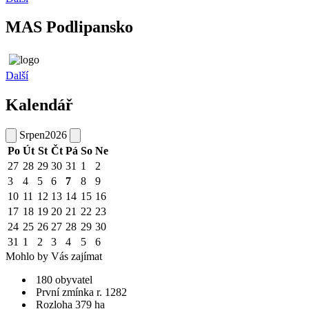
MAS Podlipansko
Další
Kalendář
Srpen
2026
Po
Út
St
Čt
Pá
So
Ne
27
28
29
30
31
1
2
3
4
5
6
7
8
9
10
11
12
13
14
15
16
17
18
19
20
21
22
23
24
25
26
27
28
29
30
31
1
2
3
4
5
6
Mohlo by Vás zajímat
180 obyvatel
První zmínka r. 1282
Rozloha 379 ha