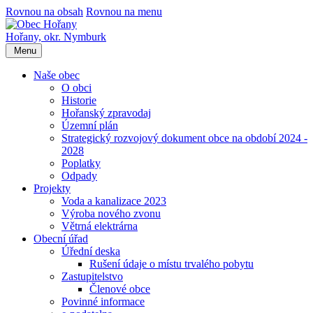
Rovnou na obsah
Rovnou na menu
Hořany,
okr. Nymburk
Menu
Naše obec
O obci
Historie
Hořanský zpravodaj
Územní plán
Strategický rozvojový dokument obce na období 2024 -
2028
Poplatky
Odpady
Projekty
Voda a kanalizace 2023
Výroba nového zvonu
Větrná elektrárna
Obecní úřad
Úřední deska
Rušení údaje o místu trvalého pobytu
Zastupitelstvo
Členové obce
Povinné informace