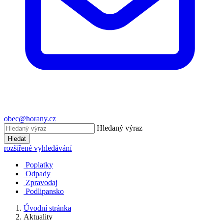
obec@horany.cz
Hledaný výraz
Hledat
rozšířené vyhledávání
Poplatky
Odpady
Zpravodaj
Podlipansko
Úvodní stránka
Aktuality