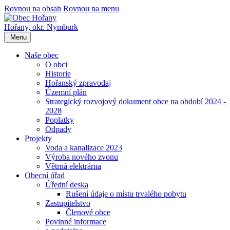
Rovnou na obsah
Rovnou na menu
Hořany,
okr. Nymburk
Menu
Naše obec
O obci
Historie
Hořanský zpravodaj
Územní plán
Strategický rozvojový dokument obce na období 2024 -
2028
Poplatky
Odpady
Projekty
Voda a kanalizace 2023
Výroba nového zvonu
Větrná elektrárna
Obecní úřad
Úřední deska
Rušení údaje o místu trvalého pobytu
Zastupitelstvo
Členové obce
Povinné informace