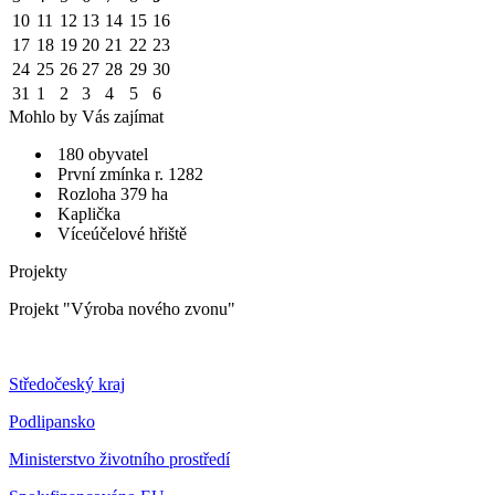
10
11
12
13
14
15
16
17
18
19
20
21
22
23
24
25
26
27
28
29
30
31
1
2
3
4
5
6
Mohlo by Vás zajímat
180 obyvatel
První zmínka r. 1282
Rozloha 379 ha
Kaplička
Víceúčelové hřiště
Projekty
Projekt "Výroba nového zvonu"
Středočeský kraj
Podlipansko
Ministerstvo životního prostředí