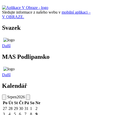
Sledujte informace z našeho webu v
mobilní aplikaci –
V OBRAZE.
Svazek
Další
MAS Podlipansko
Další
Kalendář
Srpen
2026
Po
Út
St
Čt
Pá
So
Ne
27
28
29
30
31
1
2
3
4
5
6
7
8
9