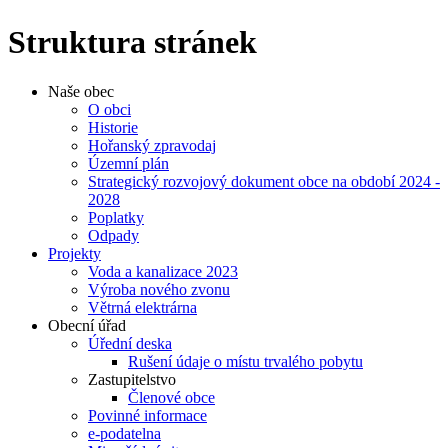
Struktura stránek
Naše obec
O obci
Historie
Hořanský zpravodaj
Územní plán
Strategický rozvojový dokument obce na období 2024 -
2028
Poplatky
Odpady
Projekty
Voda a kanalizace 2023
Výroba nového zvonu
Větrná elektrárna
Obecní úřad
Úřední deska
Rušení údaje o místu trvalého pobytu
Zastupitelstvo
Členové obce
Povinné informace
e-podatelna