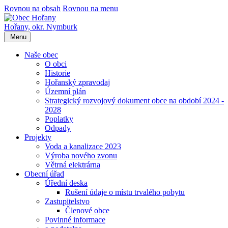
Rovnou na obsah
Rovnou na menu
Hořany,
okr. Nymburk
Menu
Naše obec
O obci
Historie
Hořanský zpravodaj
Územní plán
Strategický rozvojový dokument obce na období 2024 -
2028
Poplatky
Odpady
Projekty
Voda a kanalizace 2023
Výroba nového zvonu
Větrná elektrárna
Obecní úřad
Úřední deska
Rušení údaje o místu trvalého pobytu
Zastupitelstvo
Členové obce
Povinné informace