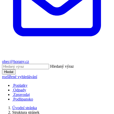
obec@horany.cz
Hledaný výraz
Hledat
rozšířené vyhledávání
Poplatky
Odpady
Zpravodaj
Podlipansko
Úvodní stránka
Struktura stránek