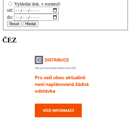
Vyhledat dok. v rozmezí:
od:
do:
Reset
Hledat
ČEZ