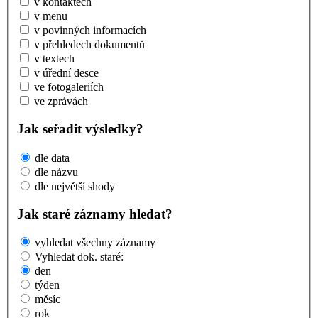
v kontaktech
v menu
v povinných informacích
v přehledech dokumentů
v textech
v úřední desce
ve fotogaleriích
ve zprávách
Jak seřadit výsledky?
dle data
dle názvu
dle největší shody
Jak staré záznamy hledat?
vyhledat všechny záznamy
Vyhledat dok. staré:
den
týden
měsíc
rok