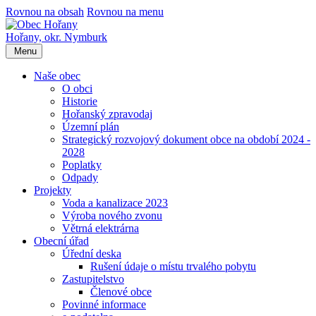
Rovnou na obsah
Rovnou na menu
Hořany,
okr. Nymburk
Menu
Naše obec
O obci
Historie
Hořanský zpravodaj
Územní plán
Strategický rozvojový dokument obce na období 2024 -
2028
Poplatky
Odpady
Projekty
Voda a kanalizace 2023
Výroba nového zvonu
Větrná elektrárna
Obecní úřad
Úřední deska
Rušení údaje o místu trvalého pobytu
Zastupitelstvo
Členové obce
Povinné informace