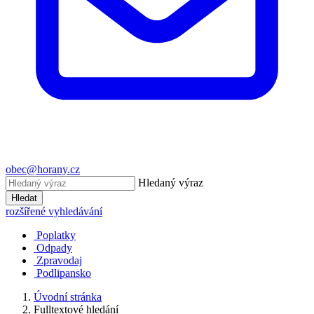
obec@horany.cz
Hledaný výraz
Hledat
rozšířené vyhledávání
Poplatky
Odpady
Zpravodaj
Podlipansko
Úvodní stránka
Fulltextové hledání