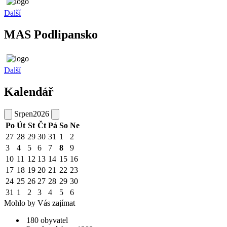
Další
MAS Podlipansko
Další
Kalendář
Srpen
2026
Po
Út
St
Čt
Pá
So
Ne
27
28
29
30
31
1
2
3
4
5
6
7
8
9
10
11
12
13
14
15
16
17
18
19
20
21
22
23
24
25
26
27
28
29
30
31
1
2
3
4
5
6
Mohlo by Vás zajímat
180 obyvatel