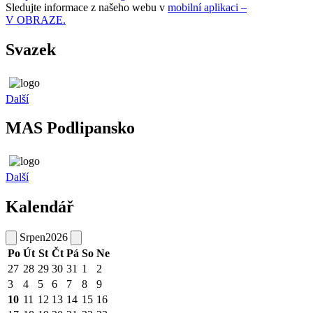
Sledujte informace z našeho webu v
mobilní aplikaci –
V OBRAZE.
Svazek
Další
MAS Podlipansko
Další
Kalendář
Srpen
2026
Po
Út
St
Čt
Pá
So
Ne
27
28
29
30
31
1
2
3
4
5
6
7
8
9
10
11
12
13
14
15
16