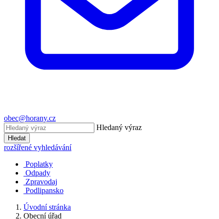
obec@horany.cz
Hledaný výraz
Hledat
rozšířené vyhledávání
Poplatky
Odpady
Zpravodaj
Podlipansko
Úvodní stránka
Obecní úřad