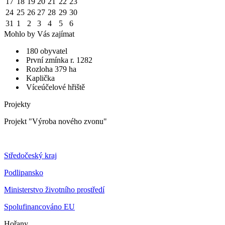
17
18
19
20
21
22
23
24
25
26
27
28
29
30
31
1
2
3
4
5
6
Mohlo by Vás zajímat
180 obyvatel
První zmínka r. 1282
Rozloha 379 ha
Kaplička
Víceúčelové hřiště
Projekty
Projekt "Výroba nového zvonu"
Středočeský kraj
Podlipansko
Ministerstvo životního prostředí
Spolufinancováno EU
Hořany