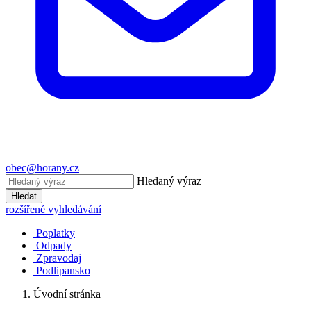
obec@horany.cz
Hledaný výraz
Hledat
rozšířené vyhledávání
Poplatky
Odpady
Zpravodaj
Podlipansko
Úvodní stránka