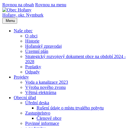
Rovnou na obsah
Rovnou na menu
Hořany,
okr. Nymburk
Menu
Naše obec
O obci
Historie
Hořanský zpravodaj
Územní plán
Strategický rozvojový dokument obce na období 2024 -
2028
Poplatky
Odpady
Projekty
Voda a kanalizace 2023
Výroba nového zvonu
Větrná elektrárna
Obecní úřad
Úřední deska
Rušení údaje o místu trvalého pobytu
Zastupitelstvo
Členové obce
Povinné informace