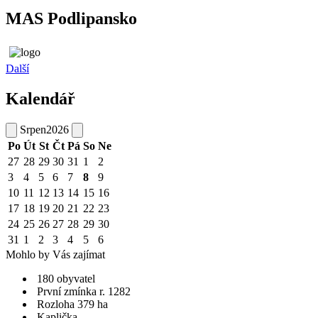
MAS Podlipansko
Další
Kalendář
Srpen
2026
Po
Út
St
Čt
Pá
So
Ne
27
28
29
30
31
1
2
3
4
5
6
7
8
9
10
11
12
13
14
15
16
17
18
19
20
21
22
23
24
25
26
27
28
29
30
31
1
2
3
4
5
6
Mohlo by Vás zajímat
180 obyvatel
První zmínka r. 1282
Rozloha 379 ha
Kaplička