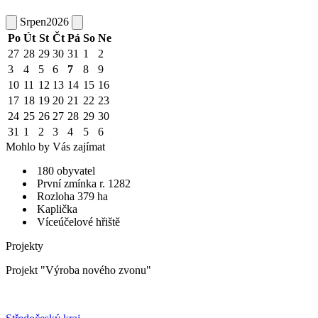
Srpen
2026
Po
Út
St
Čt
Pá
So
Ne
27
28
29
30
31
1
2
3
4
5
6
7
8
9
10
11
12
13
14
15
16
17
18
19
20
21
22
23
24
25
26
27
28
29
30
31
1
2
3
4
5
6
Mohlo by Vás zajímat
180 obyvatel
První zmínka r. 1282
Rozloha 379 ha
Kaplička
Víceúčelové hřiště
Projekty
Projekt "Výroba nového zvonu"