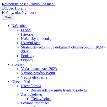
Rovnou na obsah
Rovnou na menu
Hořany,
okr. Nymburk
Menu
Naše obec
O obci
Historie
Hořanský zpravodaj
Územní plán
Strategický rozvojový dokument obce na období 2024 -
2028
Poplatky
Odpady
Projekty
Voda a kanalizace 2023
Výroba nového zvonu
Větrná elektrárna
Obecní úřad
Úřední deska
Rušení údaje o místu trvalého pobytu
Zastupitelstvo
Členové obce
Povinné informace