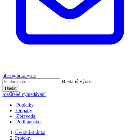
obec@horany.cz
Hledaný výraz
Hledat
rozšířené vyhledávání
Poplatky
Odpady
Zpravodaj
Podlipansko
Úvodní stránka
Projekty