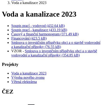
Voda a kanalizace 2023
Voda a kanalizace 2023
Soupis prací - vodovod (432.64 kB)
Soupis prací - kanalizace (433.19 kB)
Časový a finanční harmonogram (371.49 kB)
Financování (423.5 kB)
Smlouva o investičním příspěvku obci a o stavbě vodovodní
a kanalizační přípojky (76.55 kB)
VZOR -
Smlouva o investičním příspěvku obci a o stavbě
vodovodní a kanalizační přípojky (354.85 kB)
Projekty
Voda a kanalizace 2023
Výroba nového zvonu
Větrná elektrárna
ČEZ