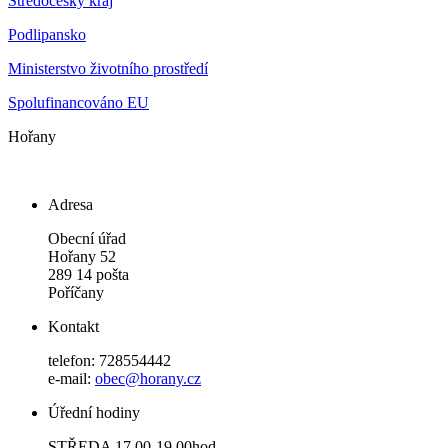
Středočeský kraj
Podlipansko
Ministerstvo životního prostředí
Spolufinancováno EU
Hořany
Adresa
Obecní úřad
Hořany 52
289 14 pošta
Poříčany
Kontakt
telefon: 728554442
e-mail:
obec@horany.cz
Úřední hodiny
STŘEDA 17.00-19.00hod