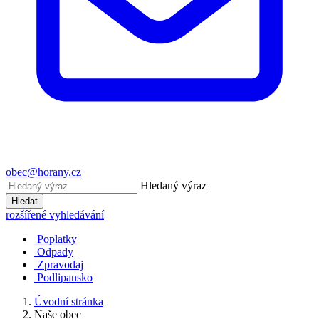
obec@horany.cz
Hledaný výraz
Hledat
rozšířené vyhledávání
Poplatky
Odpady
Zpravodaj
Podlipansko
Úvodní stránka
Naše obec