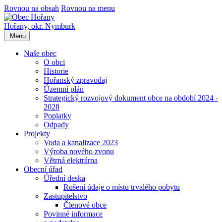
Rovnou na obsah
Rovnou na menu
Hořany,
okr. Nymburk
Menu
Naše obec
O obci
Historie
Hořanský zpravodaj
Územní plán
Strategický rozvojový dokument obce na období 2024 -
2028
Poplatky
Odpady
Projekty
Voda a kanalizace 2023
Výroba nového zvonu
Větrná elektrárna
Obecní úřad
Úřední deska
Rušení údaje o místu trvalého pobytu
Zastupitelstvo
Členové obce
Povinné informace