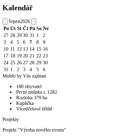
Kalendář
Srpen
2026
Po
Út
St
Čt
Pá
So
Ne
27
28
29
30
31
1
2
3
4
5
6
7
8
9
10
11
12
13
14
15
16
17
18
19
20
21
22
23
24
25
26
27
28
29
30
31
1
2
3
4
5
6
Mohlo by Vás zajímat
180 obyvatel
První zmínka r. 1282
Rozloha 379 ha
Kaplička
Víceúčelové hřiště
Projekty
Projekt "Výroba nového zvonu"