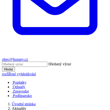
obec@horany.cz
Hledaný výraz
Hledat
rozšířené vyhledávání
Poplatky
Odpady
Zpravodaj
Podlipansko
Úvodní stránka
Aktuality