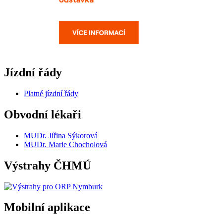
Jízdní řády
Platné jízdní řády
Obvodní lékaři
MUDr. Jiřina Sýkorová
MUDr. Marie Chocholová
Výstrahy ČHMÚ
Mobilní aplikace