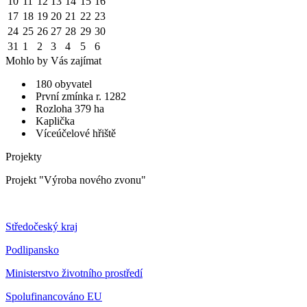
10
11
12
13
14
15
16
17
18
19
20
21
22
23
24
25
26
27
28
29
30
31
1
2
3
4
5
6
Mohlo by Vás zajímat
180 obyvatel
První zmínka r. 1282
Rozloha 379 ha
Kaplička
Víceúčelové hřiště
Projekty
Projekt "Výroba nového zvonu"
Středočeský kraj
Podlipansko
Ministerstvo životního prostředí
Spolufinancováno EU