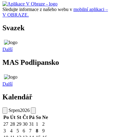
Sledujte informace z našeho webu v
mobilní aplikaci –
V OBRAZE.
Svazek
Další
MAS Podlipansko
Další
Kalendář
Srpen
2026
Po
Út
St
Čt
Pá
So
Ne
27
28
29
30
31
1
2
3
4
5
6
7
8
9