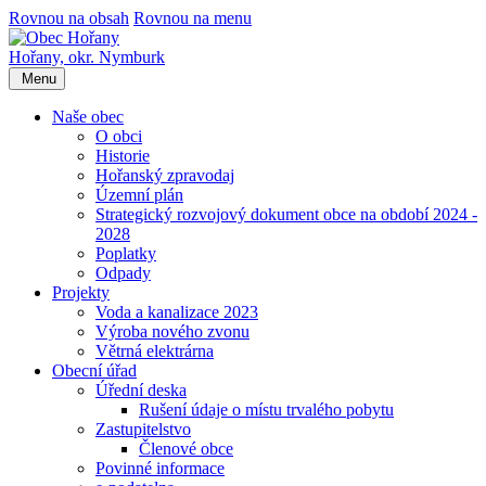
Rovnou na obsah
Rovnou na menu
Hořany,
okr. Nymburk
Menu
Naše obec
O obci
Historie
Hořanský zpravodaj
Územní plán
Strategický rozvojový dokument obce na období 2024 -
2028
Poplatky
Odpady
Projekty
Voda a kanalizace 2023
Výroba nového zvonu
Větrná elektrárna
Obecní úřad
Úřední deska
Rušení údaje o místu trvalého pobytu
Zastupitelstvo
Členové obce
Povinné informace